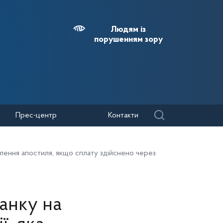
Людям із
порушенням зору
Прес-центр
Контакти
влення апостиля, якщо сплату здійснено через
анку на