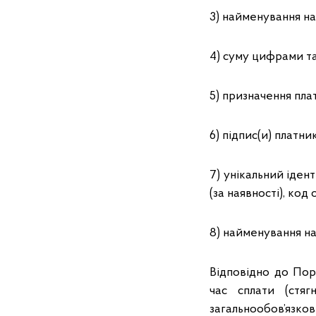
3) найменування на
4) суму цифрами та
5) призначення пла
6) підпис(и) платник
7) унікальний іден
(за наявності), ко
8) найменування на
Відповідно до Пор
час сплати (стяг
загальнообов’яз