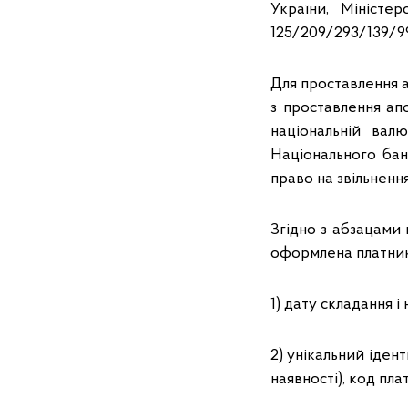
України, Міністер
125/209/293/139/9
Для проставлення а
з проставлення ап
національній вал
Національного бан
право на звільнення
Згідно з абзацами 
оформлена платнико
1) дату складання і
2) унікальний іден
наявності), код пл