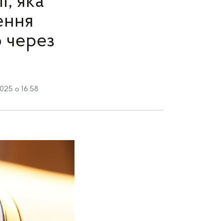
ї, яка
ення
о через
025 о 16:58