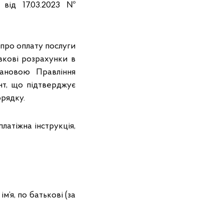
и від 17.03.2023 №
 про оплату послуги
вкові розрахунки в
тановою Правління
нт, що підтверджує
орядку.
латіжна інструкція,
’я, по батькові (за