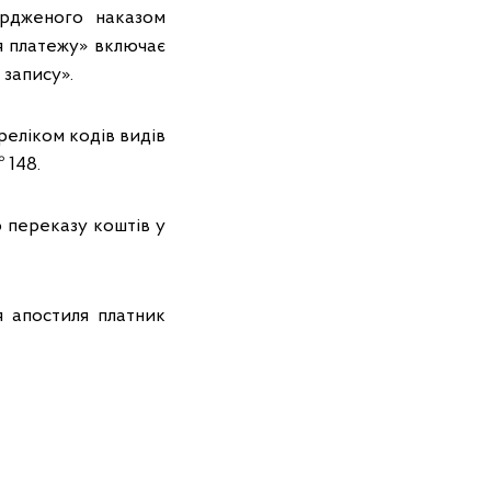
ердженого наказом
ня платежу» включає
 запису».
реліком кодів видів
 148.
 переказу коштів у
 апостиля платник