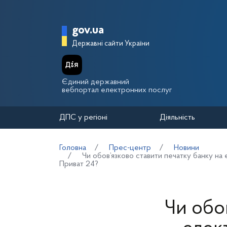
Перейти до основного вмісту
Головна сторінка Держа
gov.ua
Державні сайти України
Єдиний державний
вебпортал електронних послуг
ДПС у регіоні
Діяльність
Головна
Прес-центр
Новини
Чи обов’язково ставити печатку банку на 
Приват 24?
Чи обо