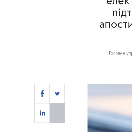
елект
під
апости
Головне уп