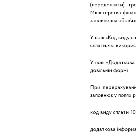
(передоплати), г
Міністерства фінан
заповнення обов’яз
У полі «Код виду с
сплати, які викори
У полі «Додаткова
довільній формі.
При перерахуванн
заповнює у полях р
код виду сплати: 10
додаткова інформац