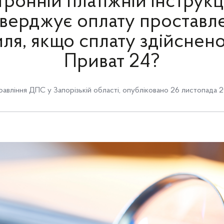
ронній платіжній інструкці
тверджує оплату проставл
ля, якщо сплату здійснен
Приват 24?
равління ДПС у Запорізькій області
,
опубліковано 26 листопада 2