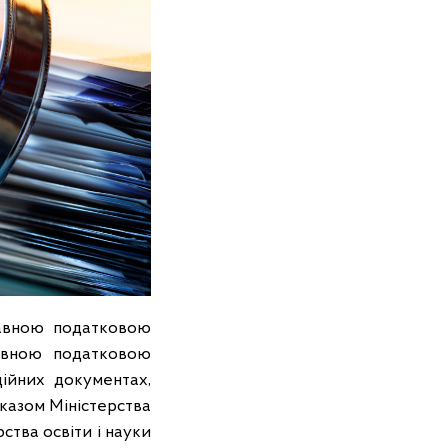
жавною податковою
жавною податковою
ійних документах,
казом Міністерства
ства освіти і науки