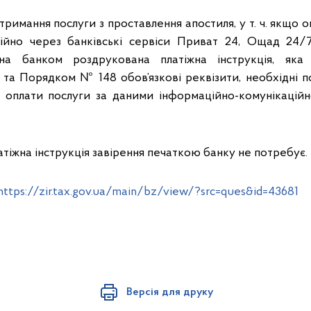
тримання послуги з проставлення апостиля, у т. ч. якщо о
ційно через банківські сервіси Приват 24, Ощад 24/
на банком роздрукована платіжна інструкція, яка 
 та Порядком № 148 обов’язкові реквізити, необхідні 
 оплати послуги за даними інформаційно-комунікаційн
атіжна інструкція завірення печаткою банку не потребує.
https://zir.tax.gov.ua/main/bz/view/?src=ques&id=43681
Версія для друку