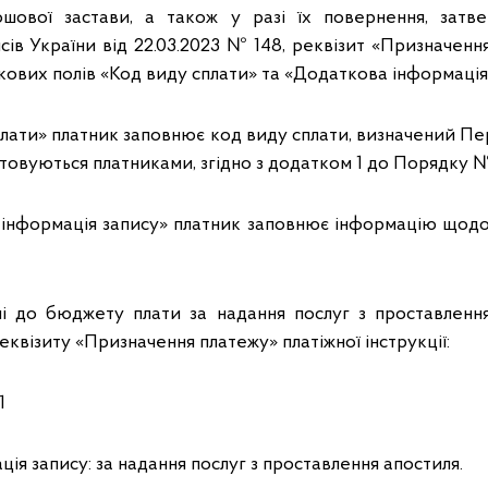
рошової застави, а також у разі їх повернення, затв
сів України від 22.03.2023 № 148, реквізит «Призначен
кових полів «Код виду сплати» та «Додаткова інформація
плати» платник заповнює код виду сплати, визначений Пе
стовуються платниками, згідно з додатком 1 до Порядку №
 інформація запису» платник заповнює інформацію щодо
і до бюджету плати за надання послуг з проставлення
еквізиту «Призначення платежу» платіжної інструкції:
1
ія запису: за надання послуг з проставлення апостиля.