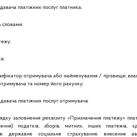
давача платіжних послуг платника;
 словами;
тежу;
а;
тифікатор отримувача або найменування / прізвище, власн
д отримувача та номер його рахунку;
давача платіжних послуг отримувача.
ядку заповнення реквізиту «Призначення платежу» платіж
нення) податків, зборів, митних, інших платежів, 
кове державне соціальне страхування, внесення ав