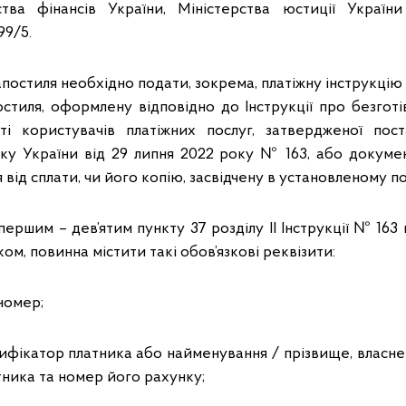
ства фінансів України, Міністерства юстиції Україн
99/5.
постиля необхідно подати, зокрема, платіжну інструкцію
остиля, оформлену відповідно до Інструкції про безготі
юті користувачів платіжних послуг, затвердженої пос
ку України від 29 липня 2022 року № 163, або докуме
 від сплати, чи його копію, засвідчену в установленому п
першим – дев’ятим пункту 37 розділу ІІ Інструкції № 163 п
м, повинна містити такі обов’язкові реквізити:
 номер;
тифікатор платника або найменування / прізвище, власне ім
атника та номер його рахунку;