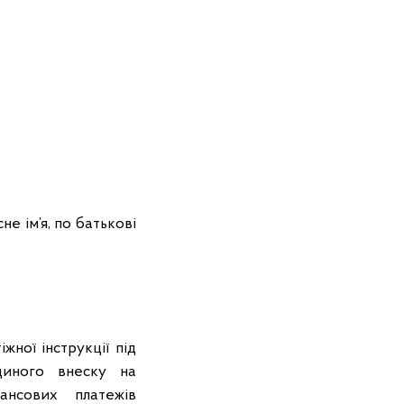
е ім’я, по батькові
ної інструкції під
єдиного внеску на
ансових платежів