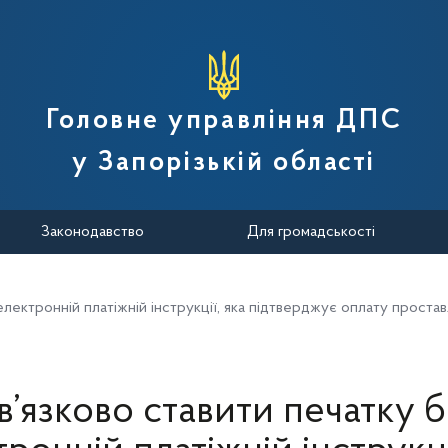
вної податкової служби України
Головне управління ДПС
у Запорізькій області
Законодавство
Для громадськості
електронній платіжній інструкції, яка підтверджує оплату проста
в’язково ставити печатку б