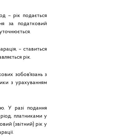
од – рік подається
ння за податковий
 уточнюється.
арація, – ставиться
авляється рік.
кових зобов'язань з
ники з урахуванням
ю. У разі подання
період, платниками у
вий (звітний) рік у
рації.