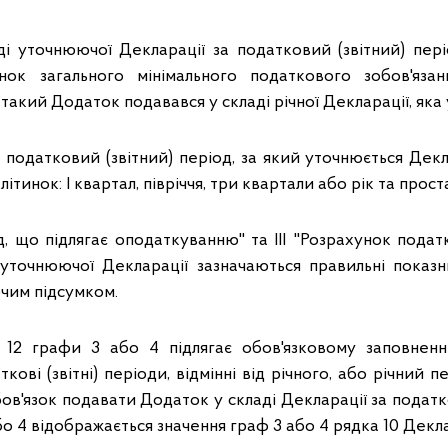
і уточнюючої Декларації за податковий (звітний) пері
нок загального мінімального податкового зобов'яза
о такий Додаток подавався у складі річної Декларації, яка
І податковий (звітний) період, за який уточнюється Декл
клітинок: І квартал, півріччя, три квартали або рік та прост
ід, що підлягає оподаткуванню" та ІІІ "Розрахунок подат
уточнюючої Декларації зазначаються правильні показ
чим підсумком.
12 графи 3 або 4 підлягає обов'язковому заповненн
кові (звітні) періоди, відмінні від річного, або річний 
ов'язок подавати Додаток у складі Декларації за податко
бо 4 відображається значення граф 3 або 4 рядка 10 Декла