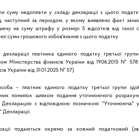
и суму недоплати у складі декларації з цього податк
, наступний за періодом, у якому виявлено факт зан
ьшену на суму штрафу у розмірі 5 відсотків від такої 
ної суми грошового зобов'язання з цього податку.
 декларації платника єдиного податку третьої групи
ом Міністерства фінансів України від 19.06.2015 № 578 
ів України від 31.01.2025 № 57).
оба – платник єдиного податку третьої групи зді
ених помилок шляхом подання уточнюючого розрахун
 Декларацію з відповідною позначкою "Уточнююча" у 
" Декларації.
рації подаються окремо за кожний податковий (зві