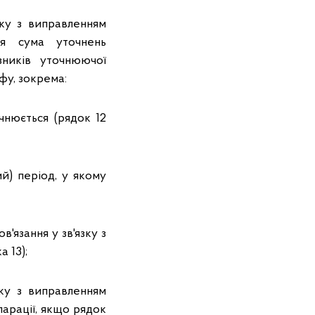
зку з виправленням
ся сума уточнень
зників уточнюючої
фу, зокрема:
чнюється (рядок 12
й) період, у якому
'язання у зв'язку з
 13);
зку з виправленням
ларації, якщо рядок