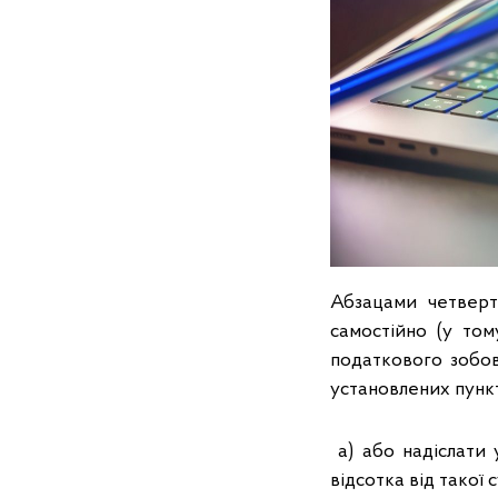
Абзацами четверт
самостійно (у том
податкового зобов
установлених пункт
а) або надіслати 
відсотка від такої