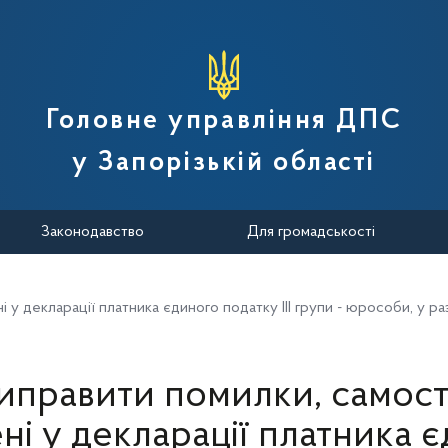
вної податкової служби України
Головне управління ДПС
у Запорізькій області
Законодавство
Для громадськості
і у декларації платника єдиного податку ІІІ групи - юрособи, у р
виправити помилки, самост
ні у декларації платника 