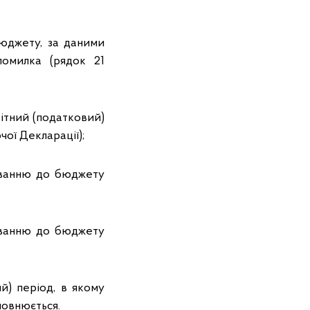
бюджету, за даними
помилка (рядок 21
вітний (податковий)
ої Декларації);
хуванню до бюджету
хуванню до бюджету
й) період, в якому
повнюється.