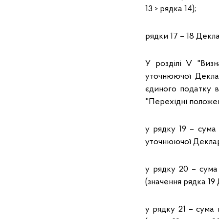
13 > рядка 14);
рядки 17 – 18 Декл
У розділі V "Визн
уточнюючої Деклар
єдиного податку ві
"Перехідні положенн
у рядку 19 – сума
уточнюючої Деклара
у рядку 20 – сума
(значення рядка 19
у рядку 21 – сума