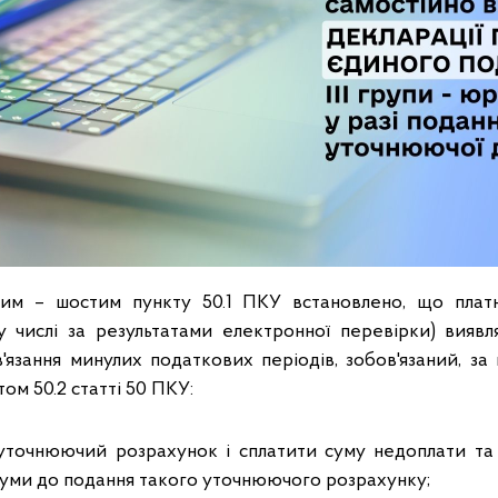
им – шостим пункту 50.1 ПКУ встановлено, що платн
у числі за результатами електронної перевірки) вияв
'язання минулих податкових періодів, зобов'язаний, за 
ом 50.2 статті 50 ПКУ:
уточнюючий розрахунок і сплатити суму недоплати та
 суми до подання такого уточнюючого розрахунку;