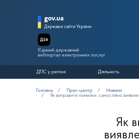
Перейти до основного вмісту
Головна сторінка Держа
gov.ua
Державні сайти України
Єдиний державний
вебпортал електронних послуг
ДПС у регіоні
Діяльність
Головна
Прес-центр
Новини
Як виправити помилки, самостійно виявлен
Як 
виявле