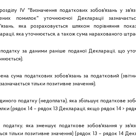
розділу ІV "Визначення податкових зобов'язань у зв'я
лених помилок" уточнюючої Декларації зазначаєть
'язань, яка розраховується шляхом порівняння пока
арації, яка уточнюється, а також сума нарахованого штра
 податку за даними раніше поданої Декларації, що уто
чнюється);
нена сума податкових зобов'язань за податковий (звітни
зазначається тільки позитивне значення);
єдиного податку (недоплата), яка збільшує податкове зобов
ки (рядок 14 – рядок 13 Декларації, якщо рядок 14 > рядка
 податку, яка зменшує податкове зобов'язання у зв'я
ься тільки позитивне значення) (рядок 13 – рядок 14 Дек