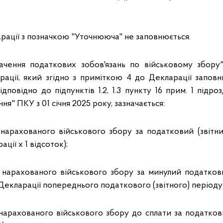
арації з позначкою "Уточнююча" не заповнюється.
ачення податкових зобов'язань по військовому збору"
ації, який згідно з приміткою 4 до Декларації запов
дповідно до підпунктів 1.2, 1.3 пункту 16 прим. 1 підро
я" ПКУ з 01 січня 2025 року, зазначається:
 нарахованого військового збору за податковий (звітни
ції х 1 відсоток);
 нарахованого військового збору за минулий податкови
 Декларації попереднього податкового (звітного) періоду)
 нарахованого військового збору до сплати за податкови