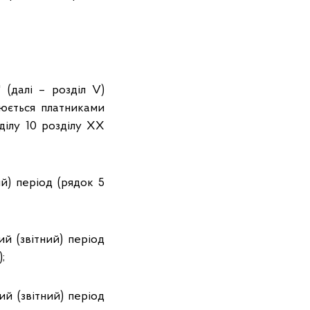
 (далі – розділ V)
нюється платниками
зділу 10 розділу ХХ
й) період (рядок 5
й (звітний) період
;
й (звітний) період