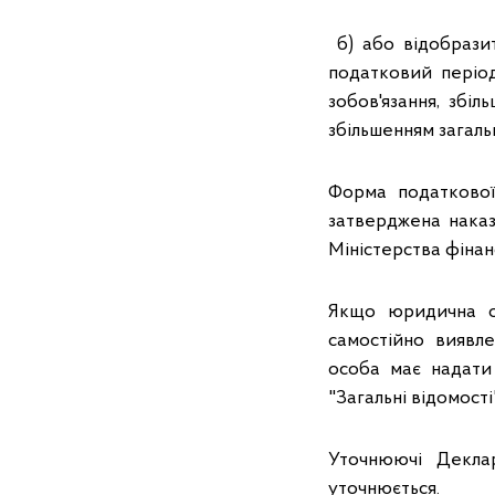
б) або відобразит
податковий період
зобов'язання, збіл
збільшенням загаль
Форма податкової
затверджена наказ
Міністерства фінанс
Якщо юридична ос
самостійно виявл
особа має надати
"Загальні відомості
Уточнюючі Декла
уточнюється.