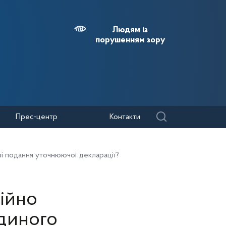
Людям із
порушенням зору
Прес-центр
Контакти
азі подання уточнюючої декларації?
ійно
єдиного