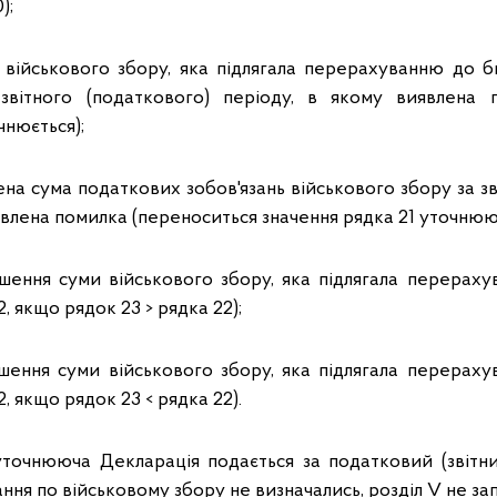
);
 військового збору, яка підлягала перерахуванню до 
звітного (податкового) періоду, в якому виявлена 
чнюється);
ена сума податкових зобов'язань військового збору за з
явлена помилка (переноситься значення рядка 21 уточнююч
ьшення суми військового збору, яка підлягала перера
2, якщо рядок 23 > рядка 22);
шення суми військового збору, яка підлягала перера
2, якщо рядок 23 < рядка 22).
очнююча Декларація подається за податковий (звітни
ання по військовому збору не визначались, розділ V не за