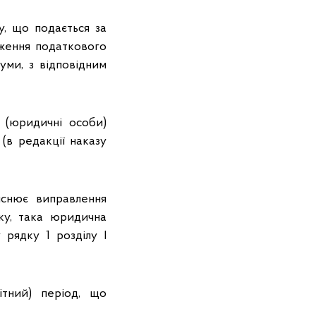
у, що подається за
иження податкового
суми, з відповідним
 (юридичні особи)
(в редакції наказу
йснює виправлення
ку, така юридична
рядку 1 розділу І
тний) період, що