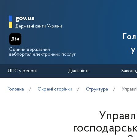
Перейти до основного вмісту
Головна сторінка Державної п
gov.ua
Державні сайти України
Го
у
Єдиний державний
вебпортал електронних послуг
ДПС у регіоні
Діяльність
Законо
Головна
Окремі сторінки
Структура
Управл
Управл
господарськ