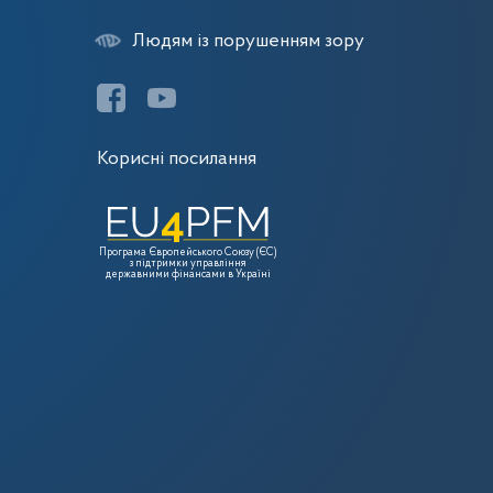
Людям із порушенням зору
Корисні посилання
Програма Європейського Союзу (ЄС)
з підтримки управління
державними фінансами в Україні