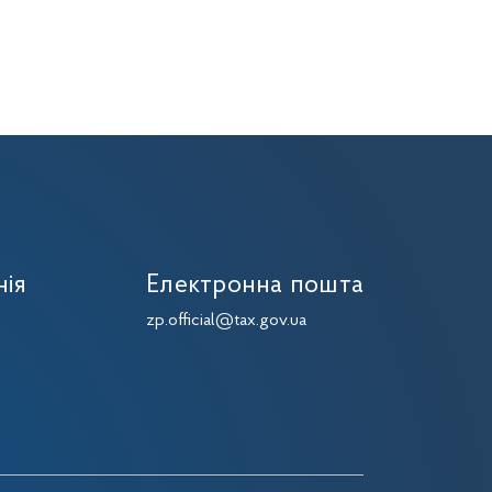
нія
Електронна пошта
zp.official@tax.gov.ua