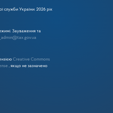
ї служби України. 2026 рік
жимі. Зауваження та
admin@tax.gov.ua
цензією
Creative Commons
cense
, якщо не зазначено