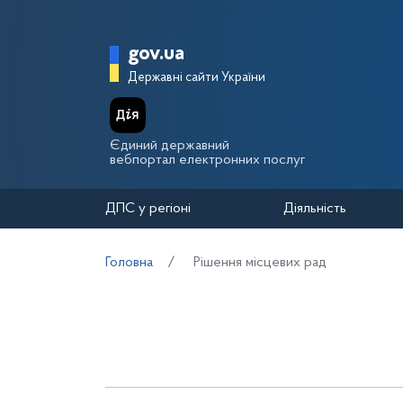
Перейти до основного вмісту
Головна сторінка Держа
gov.ua
Державні сайти України
Єдиний державний
вебпортал електронних послуг
ДПС у регіоні
Діяльність
Головна
Рішення місцевих рад