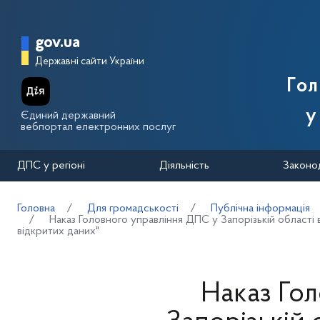
Перейти до основного вмісту
Головна сторінка Державної п
gov.ua
Державні сайти України
Го
у
Єдиний державний
вебпортал електронних послуг
ДПС у регіоні
Діяльність
Законо
Головна
Для громадськості
Публічна інформація
Наказ Головного управління ДПС у Запорізькій област
відкритих даних"
Наказ Го