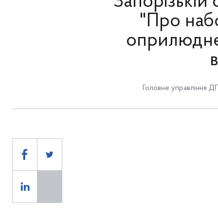
Запорізькій 
"Про набо
оприлюдне
Головне управління ДП