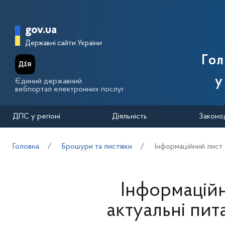
Перейти до основного вмісту
Головна сторінка Державної п
gov.ua
Державні сайти України
Го
у
Єдиний державний
вебпортал електронних послуг
ДПС у регіоні
Діяльність
Законо
Головна
Брошури та листівки
Інформаційний лист 
Інформаційн
актуальні пи