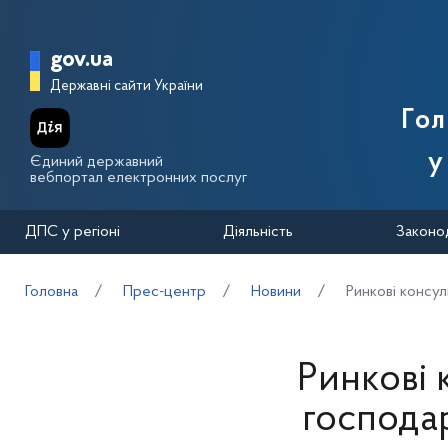
Перейти до основного вмісту
Головна сторінка Державної п
gov.ua
Державні сайти України
Го
у
Єдиний державний
вебпортал електронних послуг
ДПС у регіоні
Діяльність
Законо
Головна
Прес-центр
Новини
Ринкові консул
Ринкові 
господа