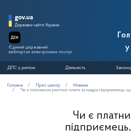
Перейти до основного вмісту
Головна сторінка Державної п
gov.ua
Державні сайти України
Го
у
Єдиний державний
вебпортал електронних послуг
ДПС у регіоні
Діяльність
Законо
Головна
Прес-центр
Новини
Чи є платником рентної плати за надра підприємець, щ
Чи є платни
підприємець,