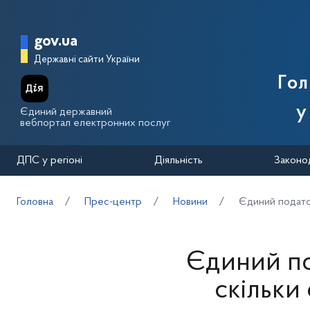
Перейти до основного вмісту
Головна сторінка Державної п
gov.ua
Державні сайти України
Го
у
Єдиний державний
вебпортал електронних послуг
ДПС у регіоні
Діяльність
Законо
Головна
Прес-центр
Новини
Єдиний податок
Єдиний по
скільки