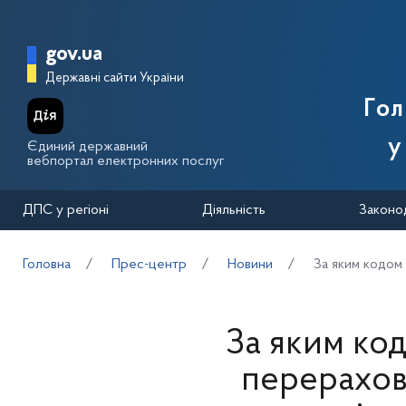
Перейти до основного вмісту
Головна сторінка Державної п
gov.ua
Державні сайти України
Го
у
Єдиний державний
вебпортал електронних послуг
ДПС у регіоні
Діяльність
Законо
Головна
Прес-центр
Новини
За яким кодом
За яким ко
перерахов