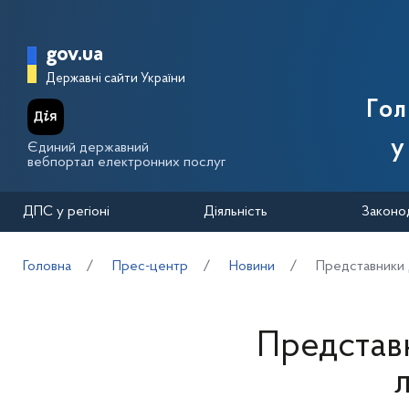
Перейти до основного вмісту
Головна сторінка Державної п
gov.ua
Державні сайти України
Го
у
Єдиний державний
вебпортал електронних послуг
ДПС у регіоні
Діяльність
Законо
Головна
Прес-центр
Новини
Представники 
Представ