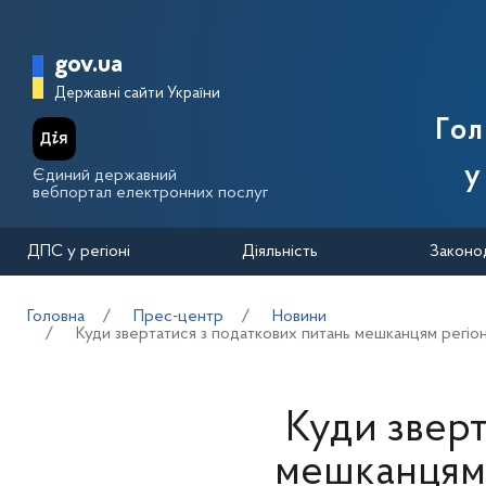
Перейти до основного вмісту
Головна сторінка Державної п
gov.ua
Державні сайти України
Го
у
Єдиний державний
вебпортал електронних послуг
ДПС у регіоні
Діяльність
Законо
Головна
Прес-центр
Новини
Куди звертатися з податкових питань мешканцям регіону,
Куди зверт
мешканцям 