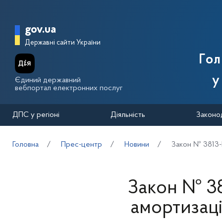
Перейти до основного вмісту
Головна сторінка Державної п
gov.ua
Державні сайти України
Го
у
Єдиний державний
вебпортал електронних послуг
ДПС у регіоні
Діяльність
Законо
Головна
Прес-центр
Новини
Закон № 3813-І
Закон № 38
амортизаці