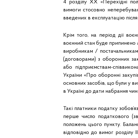
4 розділу ХХ «Перехідні по
вимоги стосовно неперебуван
введених в експлуатацію після
Крім того, на період дії воє
воєнний стан буде припинено 
виробникам / постачальникам
(договорами) з оборонних за
або підприємствам-співвикон
України «Про оборонні закупі
основних засобів, що були у ви
в Україні до дати набрання чин
Такі платники податку зобов’я
перше число податкового (зв
положень цього пункту. Балан
відповідно до вимог розділу I