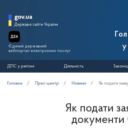
Перейти до основного вмісту
Головна сторінка Державної п
gov.ua
Державні сайти України
Го
у
Єдиний державний
вебпортал електронних послуг
ДПС у регіоні
Діяльність
Законо
Головна
Прес-центр
Новини
Як подати зая
Як подати з
документи 