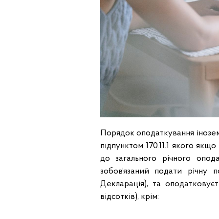
Порядок оподаткування іноземн
підпунктом 170.11.1 якого якщ
до загального річного опод
зобов’язаний подати річну 
Декларація), та оподатковуєт
відсотків), крім: