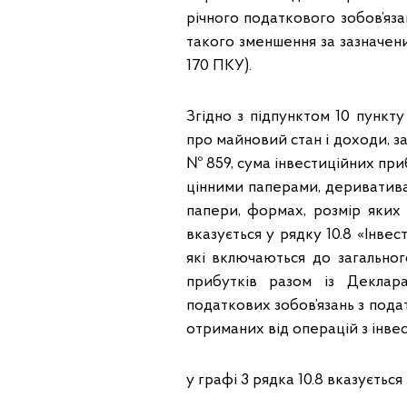
річного податкового зобов’яза
такого зменшення за зазначеним
170 ПКУ).
Згідно з підпунктом 10 пункту
про майновий стан і доходи, за
№ 859, сума інвестиційних при
цінними паперами, дериватива
папери, формах, розмір яких в
вказується у рядку 10.8 «Інве
які включаються до загально
прибутків разом із Деклар
податкових зобов’язань з пода
отриманих від операцій з інве
у графі 3 рядка 10.8 вказується