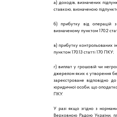
а) доходів, визначених підпун
ставкою, визначеною підпунктом 
б) прибутку від операцій з
визначеному пунктом 170.2 стат
в) прибутку контрольованих і
пунктом 170.13 статті 170 ПКУ;
г) виплат у грошовій чи негро
джерелом яких є утворення бе
зареєстроване відповідно до
юридичної особи, що оподатков
ПКУ.
У разі якщо згідно з нормами
Верховною Радою України, п