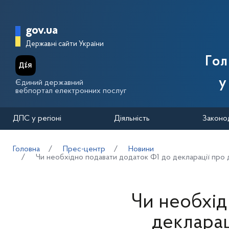
Перейти до основного вмісту
Головна сторінка Державної п
gov.ua
Державні сайти України
Го
у
Єдиний державний
вебпортал електронних послуг
ДПС у регіоні
Діяльність
Законо
Головна
Прес-центр
Новини
Чи необхідно подавати додаток Ф1 до декларації про 
Чи необхід
декларац