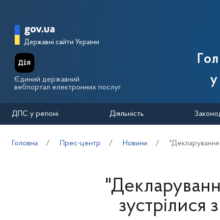
Перейти до основного вмісту
Головна сторінка Державної п
gov.ua
Державні сайти України
Го
у
Єдиний державний
вебпортал електронних послуг
ДПС у регіоні
Діяльність
Законо
Головна
Прес-центр
Новини
"Декларування-
"Декларування
зустрілися