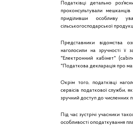
Податківці детально роз'ясн
проконсультували мешканців
приділивши особливу ув
сільськогосподарської продукці
Представники відомства о
наголосили на зручності її 
"Електронний кабінет" (cabin
"Податкова декларація про май
Окрім того, податківці наго
сервісів податкової служби, я
зручний доступ до численних п
Під час зустрічі учасники так
особливості оподаткування пл