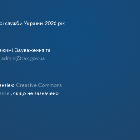
ї служби України. 2026 рік
жимі. Зауваження та
admin@tax.gov.ua
цензією
Creative Commons
cense
, якщо не зазначено