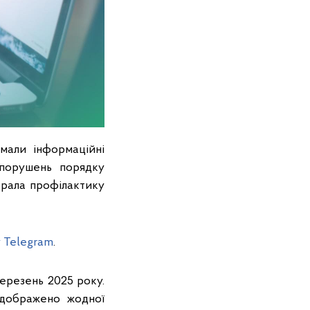
имали інформаційні
 порушень порядку
брала профілактику
у Telegram
.
березень 2025 року.
ідображено жодної