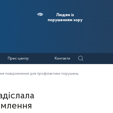
Людям із
порушенням зору
Прес-центр
Контакти
ння повідомлення для профілактики порушень
адіслала
омлення