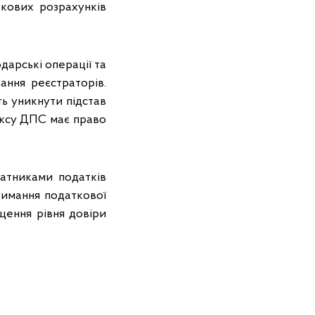
вкових розрахунків
дарські операції та
ання реєстраторів.
ь уникнути підстав
ексу ДПС має право
латниками податків
римання податкової
щення рівня довіри