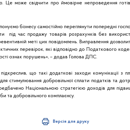
ою. Це може свідчити про ймовірне непроведення готі
понуємо бізнесу самостійно переглянути попередні госпо
ти під час продажу товарів розрахунків без використ
евентивній меті цих повідомлень. Виправлення дозволит
ктичних перевірок, які відповідно до Податкового код
ності ознак порушень», – додав Голова ДПС.
підкреслив, що такі додаткові заходи комунікації з п
ля стимулювання добровільної сплати податків та дот
редбачено Національною стратегією доходів для підви
би та добровільного комплаєнсу.
Версія для друку