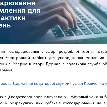
тів господарювання у сфері роздрібної торгівлі отр
ез Електронний кабінет для упередження можливих
унків. Уперше в історії Державна податкова служба о
арання.
Голова Державної податкової служби Руслан Кравченко 
ахівці податкової проаналізували їхні фіскальні чеки за 
що у розрахунках цих суб’єктів господарювання не в