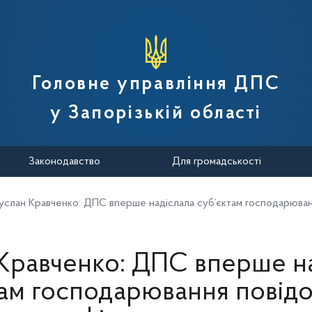
вної податкової служби України
Головне управління ДПС
у Запорізькій області
Законодавство
Для громадськості
услан Кравченко: ДПС вперше надіслала суб’єктам господарюва
Кравченко: ДПС вперше н
там господарювання повід