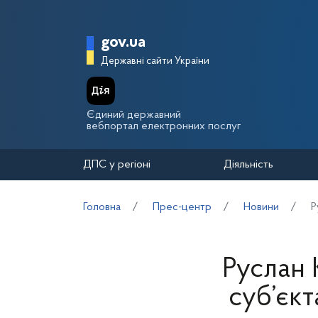
Перейти до основного вмісту
Головна сторінка Держа
gov.ua
Державні сайти України
Єдиний державний
вебпортал електронних послуг
ДПС у регіоні
Діяльність
Головна
Прес-центр
Новини
Р
Руслан 
суб’єк