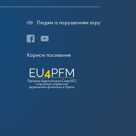
Людям із порушенням зору
Корисні посилання
Програма Європейського Союзу (ЄС)
з підтримки управління
державними фінансами в Україні