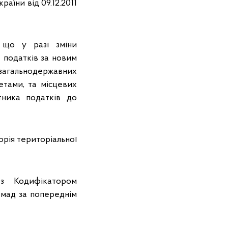
раїни від 09.12.2011
 що у разі зміни
 податків за новим
агальнодержавних
етами, та місцевих
тника податків до
рія територіальної
 з Кодифікатором
омад за попереднім