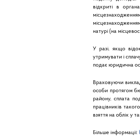
відкриті в орган
місцезнаходження
місцезнаходженням 
натурі (на місцевост
У разі, якщо від
утримувати і сплач
подає юридична ос
Враховуючи виклад
особи протягом бю
району, сплата по
працівників таког
взяття на облік у 
Більше інформації: