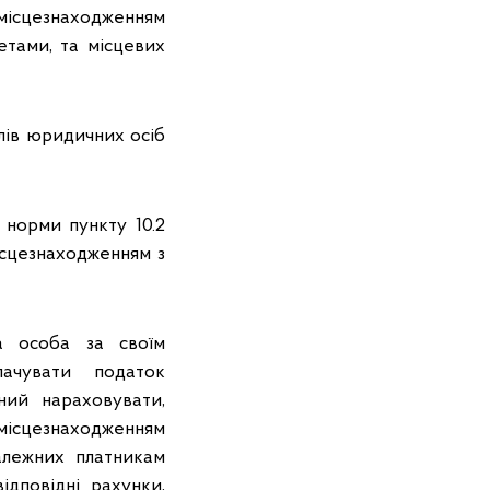
 місцезнаходженням
етами, та місцевих
лів юридичних осіб
 норми пункту 10.2
ісцезнаходженням з
а особа за своїм
ачувати податок
ний нараховувати,
 місцезнаходженням
алежних платникам
ідповідні рахунки,