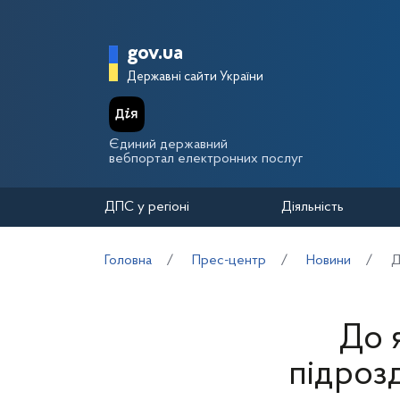
Перейти до основного вмісту
Головна сторінка Держа
gov.ua
Державні сайти України
Єдиний державний
вебпортал електронних послуг
ДПС у регіоні
Діяльність
Головна
Прес-центр
Новини
Д
До 
підроз