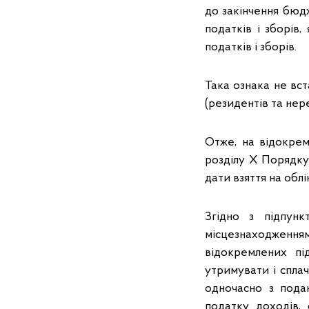
до закінчення бюд
податків і зборів
податків і зборів.
Така ознака не вс
(резидентів та нер
Отже, на відокрем
розділу Х Порядку
дати взяття на обл
Згідно з підпун
місцезнаходжен
відокремлених пі
утримувати і спла
одночасно з пода
податку доходів, 