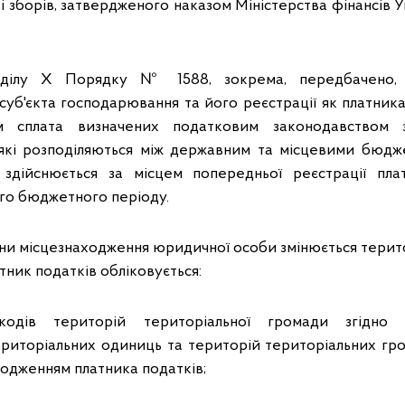
і зборів, затвердженого наказом Міністерства фінансів Ук
зділу Х Порядку № 1588, зокрема, передбачено,
суб'єкта господарювання та його реєстрації як платника
ям сплата визначених податковим законодавством з
, які розподіляються між державним та місцевими бюдж
в здійснюється за місцем попередньої реєстрації пла
ого бюджетного періоду.
іни місцезнаходження юридичної особи змінюється терито
тник податків обліковується:
кодів територій територіальної громади згідно
ериторіальних одиниць та територій територіальних гр
ходженням платника податків;