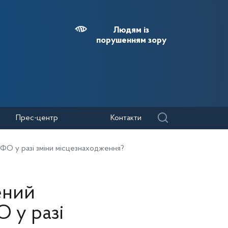
Людям із
порушенням зору
Прес-центр
Контакти
О у разі зміни місцезнаходження?
ений
 у разі