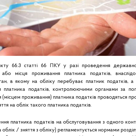
нкту 66.3 статті 66 ПКУ у разі проведення державної
 або місця проживання платника податків, внаслідо
н, в якому на обліку перебуває платник податків, а 
и платника податків, контролюючими органами за по
 (місцем проживання) платника податків проводяться пр
зяття на облік такого платника податків.
ня платника податків на обслуговування з одного ко
на облік / зняття з обліку) регламентується нормами розді