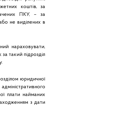
жетних коштів, за
бачених ПКУ, – за
 або не виділених в
ний нараховувати,
 за такий підрозділ
у.
розділом юридичної
 адміністративного
ної плати найманих
находженням з дати