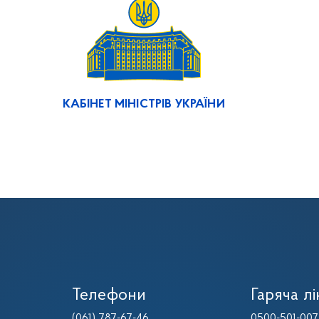
КАБІНЕТ МІНІСТРІВ УКРАЇНИ
Телефони
Гаряча лі
(061) 787-67-46
0500-501-007