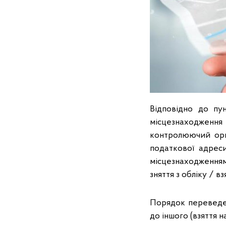
Відповідно до пу
місцезнаходження
контролюючий орга
податкової адрес
місцезнаходженням
зняття з обліку / в
Порядок переведен
до іншого (взяття 