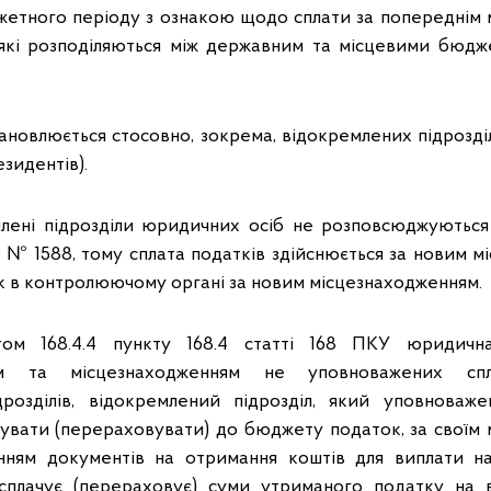
жетного періоду з ознакою щодо сплати за попереднім
, які розподіляються між державним та місцевими бюдж
тановлюється стосовно, зокрема, відокремлених підрозді
езидентів).
лені підрозділи юридичних осіб не розповсюджуються
 № 1588, тому сплата податків здійснюється за новим м
ік в контролюючому органі за новим місцезнаходженням.
ктом 168.4.4 пункту 168.4 статті 168 ПКУ юридичн
ням та місцезнаходженням не уповноважених спл
дрозділів, відокремлений підрозділ, який уповноваже
чувати (перераховувати) до бюджету податок, за своїм
нням документів на отримання коштів для виплати н
сплачує (перераховує) суми утриманого податку на в