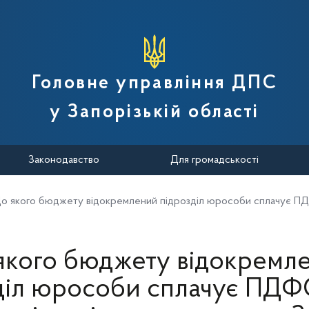
вної податкової служби України
Головне управління ДПС
у Запорізькій області
Законодавство
Для громадськості
о якого бюджету відокремлений підрозділ юрособи сплачує ПДФ
якого бюджету відокремл
діл юрособи сплачує ПДФО