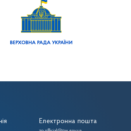
ВЕРХОВНА РАДА УКРАЇНИ
нія
Електронна пошта
zp.official@tax.gov.ua