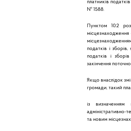
платників податків 
№ 1588.
Пунктом 10.2 ро
місцезнаходження 
місцезнаходженн
податків і зборів
податків і зборі
закінчення поточн
Якщо внаслідок зм
громади, такий пла
із визначенням 
адміністративно-т
та новим місцезна