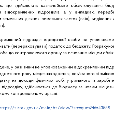
ах, що здійснюють казначейське обслуговування бюд
м відокремлених підрозділів, а у випадках, перед
земельних ділянок, земельних часток (паїв), виділених
і).
окремлений підрозділ юридичної особи не уповноваже
увати (перераховувати) податок до бюджету, Розрахунок
оба до контролюючого органу за основним місцем облік
ене, у разі зміни не уповноваженим відокремленим під
джетного року місцезнаходження, пов'язаного зі зміною
датку на доходи фізичних осіб, утриманого із заробіт
о підрозділу, здійснюється до бюджету за новим місцез
такому контролюючому органі.
https://zir.tax.gov.ua/main/bz/view/?src=ques&id=43558