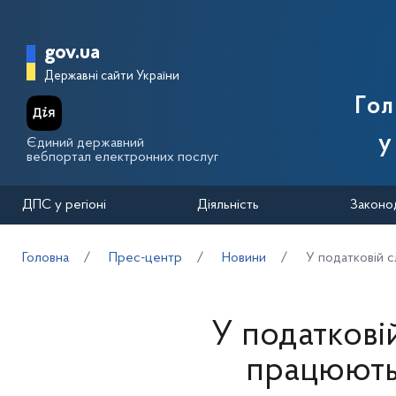
Перейти до основного вмісту
Головна сторінка Державної п
gov.ua
Державні сайти України
Го
у
Єдиний державний
вебпортал електронних послуг
ДПС у регіоні
Діяльність
Законо
Головна
Прес-центр
Новини
У податковій с
У податкові
працюють 