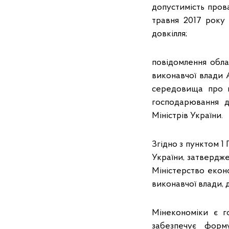
допустимість прова
травня 2017 року 
довкілля;
повідомлення облас
виконавчої влади 
середовища про на
господарювання д
Міністрів України.
Згідно з пунктом 1
України, затвердже
Міністерство екон
виконавчої влади, 
Мінекономіки є г
забезпечує форм