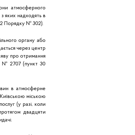
рони атмосферного
 з яких надходять в
 2 Порядку № 302).
ільного органу або
дається через центр
аяву про отримання
у № 2707 (пункт 30
овин в атмосферне
 Київською міською
слуг (у разі, коли
 протягом двадцяти
дачі.