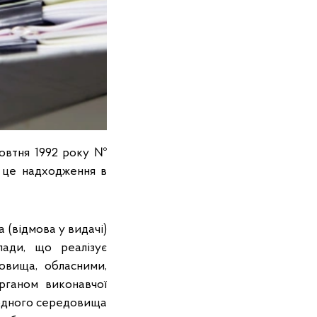
жовтня 1992 року №
 це надходження в
а (відмова у видачі)
лади, що реалізує
овища, обласними,
рганом виконавчої
родного середовища