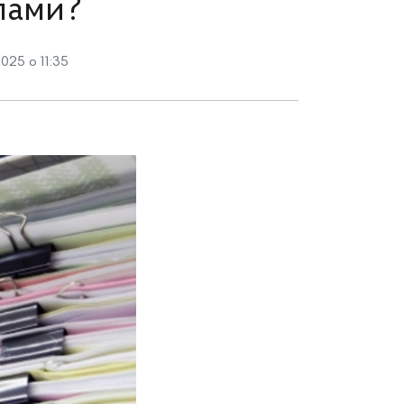
лами?
025 о 11:35