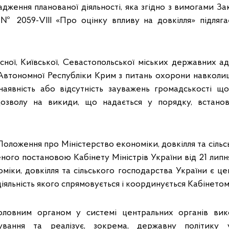
дження планованої діяльності, яка згідно з вимогами За
№ 2059-VIII «Про оцінку впливу на довкілля» підляга
ної, Київської, Севастопольської міських державних ад
Автономної Республіки Крим з питань охорони навкол
явність або відсутність зауважень громадськості що
озволу на викиди, що надається у порядку, встано
 Положення про Міністерство економіки, довкілля та сіль
ного постановою Кабінету Міністрів України від 21 лип
оміки, довкілля та сільського господарства України є ц
діяльність якого спрямовується і координується Кабінетом
оловним органом у системі центральних органів вик
ування та реалізує, зокрема, державну політику