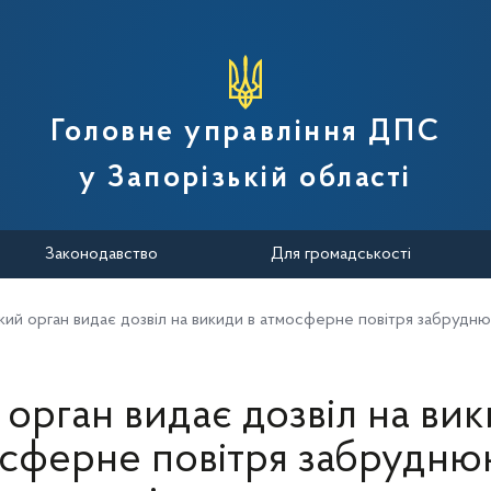
вної податкової служби України
Головне управління ДПС
у Запорізькій області
Законодавство
Для громадськості
кий орган видає дозвіл на викиди в атмосферне повітря забруд
 орган видає дозвіл на вик
сферне повітря забрудн