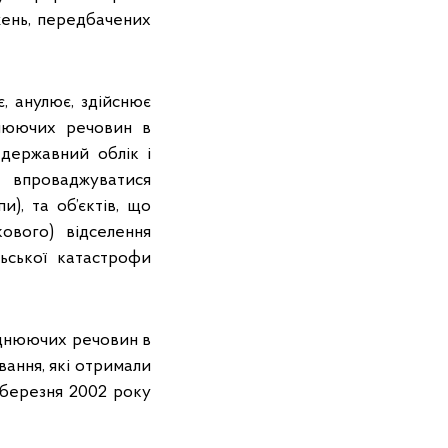
жень, передбачених
, анулює, здійснює
днюючих речовин в
 державний облік і
і впроваджуватися
и), та об’єктів, що
кового) відселення
ьської катастрофи
уднюючих речовин в
ання, які отримали
 березня 2002 року