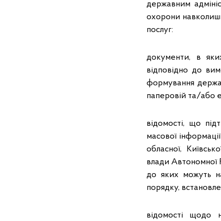
державним адмініс
охорони навколишн
послуг:
документи, в яки
відповідно до вим
формування держа
паперовій та/або 
відомості, що пі
масової інформації
обласної, Київськ
влади Автономної 
до яких можуть н
порядку, встановле
відомості щодо н