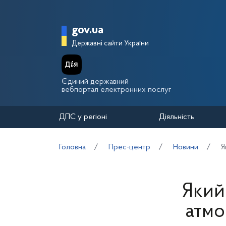
Перейти до основного вмісту
Головна сторінка Держа
gov.ua
Державні сайти України
Єдиний державний
вебпортал електронних послуг
ДПС у регіоні
Діяльність
Головна
Прес-центр
Новини
Я
Який
атмо