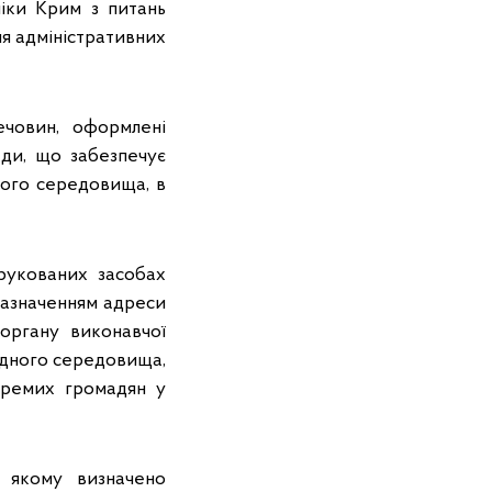
ліки Крим з питань
я адміністративних
ечовин, оформлені
ади, що забезпечує
ого середовища, в
рукованих засобах
 зазначенням адреси
 органу виконавчої
одного середовища,
кремих громадян у
в якому визначено