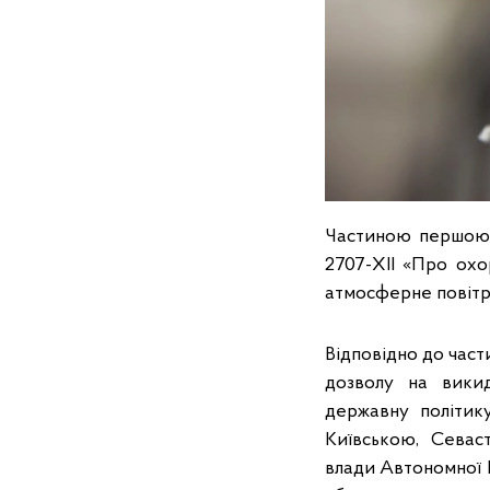
Частиною першою с
2707-ХІІ «Про ох
атмосферне повітр
Відповідно до части
дозволу на викид
державну політик
Київською, Севас
влади Автономної 