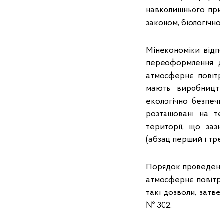
навколишнього при
законом, біологічно
Мінекономіки відп
переоформлення д
атмосферне повітр
мають виробництв
екологічно безпечн
розташовані на те
території, що за
(абзац перший і тр
Порядок проведенн
атмосферне повітр
такі дозволи, зат
№ 302.