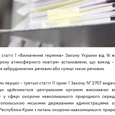
татті 1 «Визначення термінів» Закону України від 16 
орону атмосферного повітря» встановлено, що викид –
я забруднюючих речовин або суміші таких речовин.
н першої – третьої статті 11 прим. 1 Закону № 2707 видач
и здійснюється центральним органом виконавчої в
у у сфері охорони навколишнього природного серед
топольською міськими державними адміністраціями, о
Республіки Крим з питань охорони навколишнього при