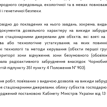
родного середовища, екологічної та в межах повнова
ї і генетичної безпеки.
овідно до покладених на нього завдань, зокрема, видає
окументів дозвільного характеру на викиди забру
я стаціонарними джерелами для об’єктів, які взяті на
а або технологічне устаткування, на яких повинн
і технології та методи керування (об’єкти першої груп
риторії зони відчуження, зони безумовного (обов’яз
знала радіоактивного забруднення внаслідок Чорнобил
етій підпункту 351 пункту 4 Положення № 903).
я робіт, пов’язаних з видачою дозволів на викиди забр
я стаціонарними джерелами, обліку суб’єктів господарюв
верджений постановою Кабінету Міністрів України від 13