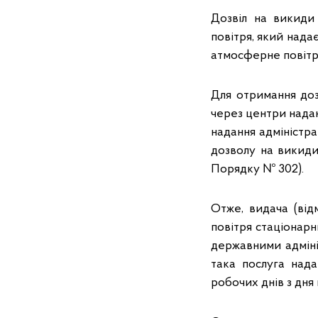
Дозвіл на викиди
повітря, який нада
атмосферне повітря
Для отримання доз
через центри надан
надання адміністр
дозволу на викиди
Порядку № 302).
Отже, видача (ві
повітря стаціонар
державними адміні
така послуга нада
робочих днів з дня