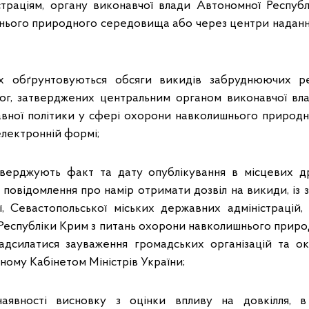
траціям, органу виконавчої влади Автономної Респуб
ього природного середовища або через центри наданн
х обґрунтовуються обсяги викидів забруднюючих р
ог, затверджених центральним органом виконавчої вл
вної політики у сфері охорони навколишнього природн
електронній формі;
дтверджують факт та дату опублікування в місцевих д
 повідомлення про намір отримати дозвіл на викиди, із
ої, Севастопольської міських державних адміністрацій,
Республіки Крим з питань охорони навколишнього прир
адсилатися зауваження громадських організацій та о
ному Кабінетом Міністрів України;
аявності висновку з оцінки впливу на довкілля, 