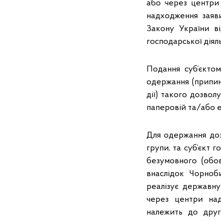
або через центри 
надходження заяви
Закону України в
господарської діял
Подання суб’єкто
одержання (припине
дії) такого дозво
паперовій та/або 
Для одержання доз
групи, та суб’єкт 
безумовного (обов
внаслідок Чорноб
реалізує державн
через центри над
належить до друго