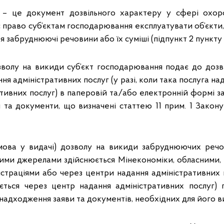
 – це документ дозвільного характеру у сфері охо
є право суб’єктам господарювання експлуатувати об’єкти,
 забруднюючі речовини або їх суміші (підпункт 2 пункту
волу на викиди суб’єкт господарювання подає до дозв
ня адміністративних послуг (у разі, коли така послуга на
ативних послуг) в паперовій та/або електронній формі з
 та документи, що визначені статтею 11 прим. 1 Закон
дмова у видачі) дозволу на викиди забруднюючих реч
ними джерелами здійснюється Мінекономіки, обласними,
страціями або через центри надання адміністративних по
ється через центр надання адміністративних послуг)
 надходження заяви та документів, необхідних для його ви