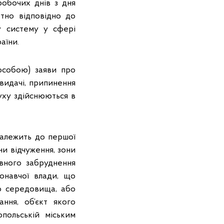
робочих днів з дня
атно відповідно до
у систему у сфері
аїни.
особою) заяви про
 видачі, припинення
уху здійснюються в
належить до першої
ни відчуження, зони
ивного забруднення
онавчої влади, що
о середовища, або
ння, об’єкт якого
опольській міським