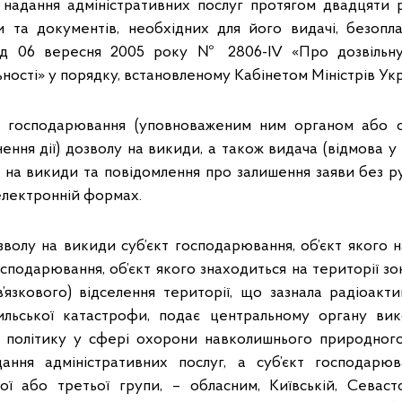
надання адміністративних послуг протягом двадцяти 
 та документів, необхідних для його видачі, безопл
ід 06 вересня 2005 року № 2806-IV «Про дозвільн
ьності» у порядку, встановленому Кабінетом Міністрів Укр
м господарювання (уповноваженим ним органом або 
ння дії) дозволу на викиди, а також видача (відмова у
лу на викиди та повідомлення про залишення заяви без р
електронній формах.
волу на викиди суб’єкт господарювання, об’єкт якого 
господарювання, об’єкт якого знаходиться на території зо
’язкового) відселення території, що зазнала радіоакт
ильської катастрофи, подає центральному органу вик
у політику у сфері охорони навколишнього природног
ання адміністративних послуг, а суб’єкт господарюва
ї або третьої групи, – обласним, Київській, Севаст