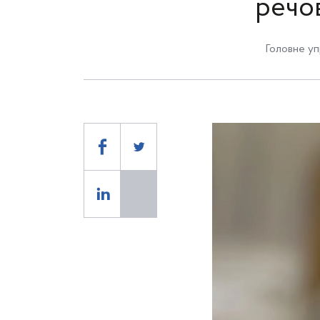
речо
Головне уп