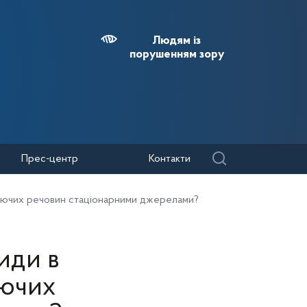
Людям із
порушенням зору
Прес-центр
Контакти
нюючих речовин стаціонарними джерелами?
иди в
юючих