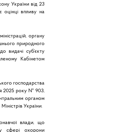
кону України від 23
є оцінці впливу на
міністрацій, органу
ишнього природного
до видачі суб’єкту
вленому Кабінетом
ського господарства
ня 2025 року № 903,
ентральним органом
 Міністрів України.
онавчої влади, що
 у сфері охорони